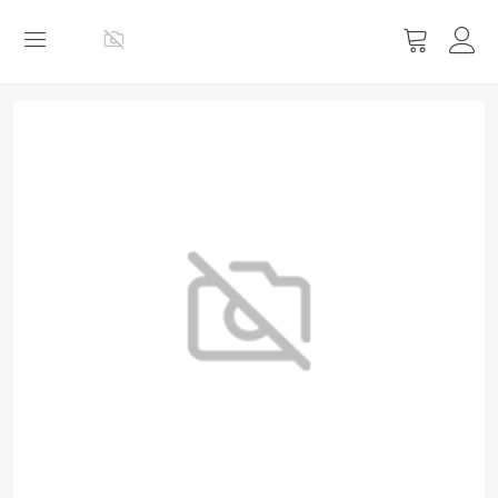
Vis
handlevog