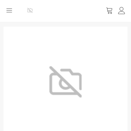
Vis
handlevog