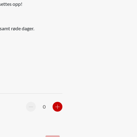
settes opp!
n samt røde dager.
Reduser
Øk
antall
antall