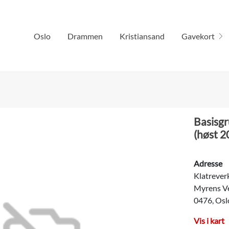
Oslo
Drammen
Kristiansand
Gavekort
Basisgr
(høst 2
Adresse
Klatrever
Myrens V
0476, Osl
Vis i kart