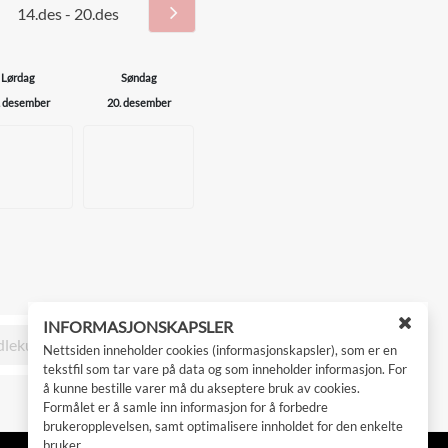
ge
Neste
uke
Lørdag
Søndag
. desember
20. desember
INFORMASJONSKAPSLER
Lukk
dlekurv
Gå til betaling
Nettsiden inneholder cookies (informasjonskapsler), som er en
vindu
tekstfil som tar vare på data og som inneholder informasjon. For
for
å kunne bestille varer må du akseptere bruk av cookies.
cooki
Formålet er å samle inn informasjon for å forbedre
godkj
brukeropplevelsen, samt optimalisere innholdet for den enkelte
bruker.