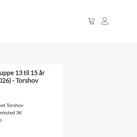
Vis
handlevogn
uppe 13 til 15 år
026) - Torshov
ket Torshov
erksted 3K
o