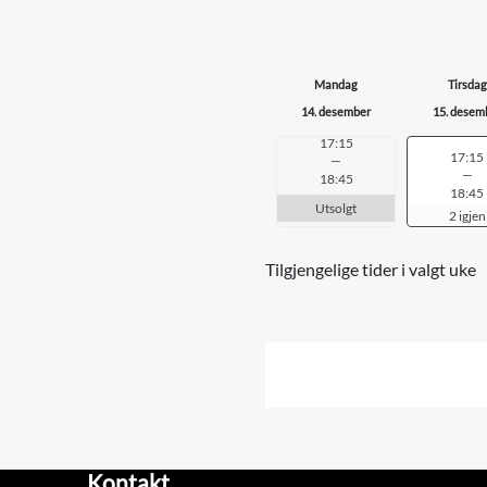
Mandag
Tirsdag
14. desember
15. desem
T
17:15
T
17:15
—
i
—
18:45
i
18:45
d
Utsolgt
d
2 igjen
s
s
p
p
Tilgjengelige tider i valgt uke
u
u
n
n
k
k
t
t
:
:
Kontakt