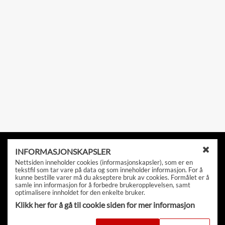
Kontakt
INFORMASJONSKAPSLER
L
Klatreverket i Oslo
Nettsiden inneholder cookies (informasjonskapsler), som er en
u
tekstfil som tar vare på data og som inneholder informasjon. For å
k
kunne bestille varer må du akseptere bruk av cookies. Formålet er å
Klatreverket i Drammen
samle inn informasjon for å forbedre brukeropplevelsen, samt
k
optimalisere innholdet for den enkelte bruker.
Klatreverket i Kristiansand
v
Klikk her for å gå til cookie siden for mer informasjon
i
Vilkår og personvern
n