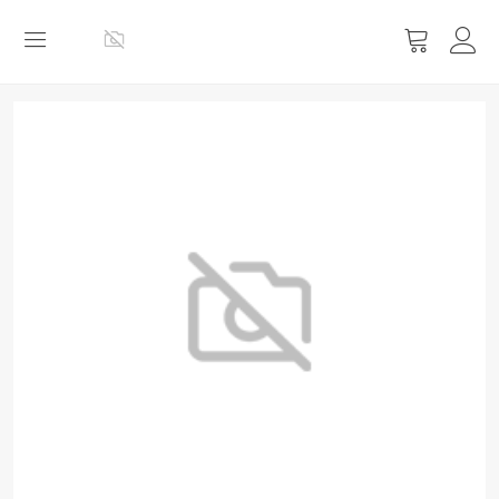
Vis
handlevog