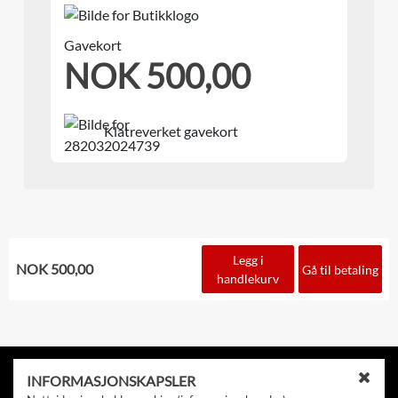
Gavekort
NOK 500,00
Klatreverket gavekort
Legg i
NOK 500,00
Gå til betaling
handlekurv
Kontakt
INFORMASJONSKAPSLER
L